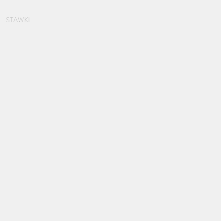
Zarezerwuj dom
STAWKI