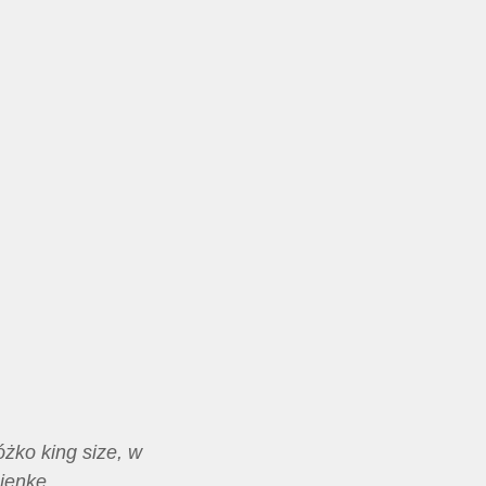
żko king size, w
zienkę.