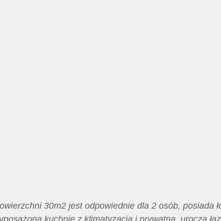
owierzchni 30m2 jest odpowiednie dla 2 osób, posiada łó
yposażoną kuchnię z klimatyzacją i prywatną, uroczą ła