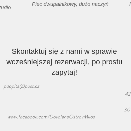
Piec dwupalnikowy, dużo naczyń
tudio
Skontaktuj się z nami w sprawie
wcześniejszej rezerwacji, po prostu
zapytaj!
pdopita@post.cz
42
30
www.facebook.com/DovolenaOstrovMilos