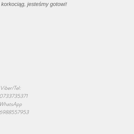
I korkociąg, jesteśmy gotowi!
Viber/Tel:
0733735371
WhatsApp
6988557953